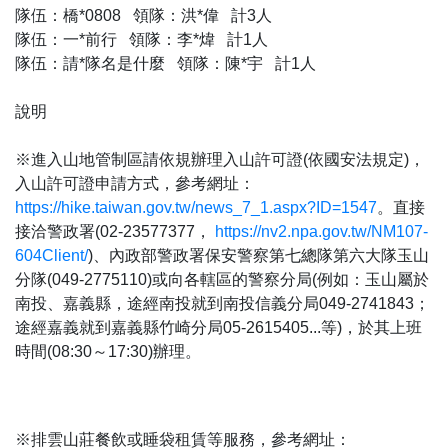
隊伍：橋*0808 領隊：洪*偉 計3人
隊伍：一*前行 領隊：李*煒 計1人
隊伍：請*隊名是什麼 領隊：陳*宇 計1人
說明
※進入山地管制區請依規辦理入山許可證(依國安法規定)，
入山許可證申請方式，參考網址：
https://hike.taiwan.gov.tw/news_7_1.aspx?ID=1547
。直接
接洽警政署(02-23577377，
https://nv2.npa.gov.tw/NM107-
604Client/
)、內政部警政署保安警察第七總隊第六大隊玉山
分隊(049-2775110)或向各轄區的警察分局(例如：玉山屬於
南投、嘉義縣，途經南投就到南投信義分局049-2741843；
途經嘉義就到嘉義縣竹崎分局05-2615405...等)，於其上班
時間(08:30～17:30)辦理。
※排雲山莊餐飲或睡袋租賃等服務，參考網址：