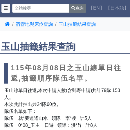
【EN】
【日本語】
查詢
宿營地與床位查詢
玉山抽籤結果查詢
玉山抽籤結果查詢
115年08月08日之玉山線單日往
返,抽籤順序隊伍名單。
玉山線單日往返,本次申請人數(含郵寄申請)共計79隊 153
人。
本次共計抽出共24隊60位。
隊伍名單如下：
隊伍：就*要逍遙山水 領隊：李*凌 計5人
隊伍：0*08_玉主一日遊 領隊：洪*昇 計8人