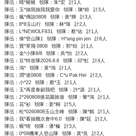
隊伍：晴*豬豬 領隊：朱*宏 計1人
隊伍：玉*抽我抽我我愛你 領隊：陳*鈴 計3人
隊伍：瘋*傳說0808 領隊：黃*輝 計3人
隊伍：8*8玉山行 領隊：林*珠 計2人
隊伍：L*NEWOLF831 領隊：蔡*佑 計1人
隊伍：偉*登山隊1 領隊：H*ang pin jen 計6人
隊伍：寶*單飛 0808 領隊：郭*烜 計1人
隊伍：金*小隊8/8 領隊：吳*怡 計2人
隊伍：豆*特攻隊2026.8.8 領隊：邱*虹 計4人
隊伍：鴻* 領隊：黃*鴻 計1人
隊伍：潤*達0808 領隊：C*u Pak Hei 計2人
隊伍：小*22 領隊：蔡*玉 計1人
隊伍：玉*再度眷顧我吧 領隊：許*源 計1人
隊伍：2*260808後花園旅遊 領隊：黎*鴻 計1人
隊伍：花*衫 領隊：姜*桐 計5人
隊伍：松*0260808玉山主峰 領隊：陳*鶴 計1人
隊伍：我*看抽幾次會中6.0 領隊：陳*廷 計2人
隊伍：喔*唷 領隊：潘*榛 計3人
隊伍：0*08機車人登山隊 領隊：黃*良 計2人