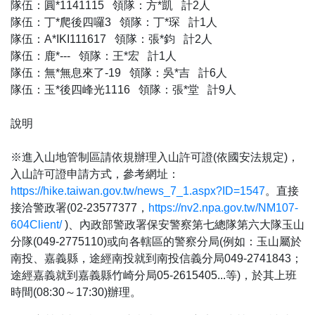
隊伍：圓*1141115 領隊：方*凱 計2人
隊伍：丁*爬後四囉3 領隊：丁*琛 計1人
隊伍：A*IKI111617 領隊：張*鈞 計2人
隊伍：鹿*--- 領隊：王*宏 計1人
隊伍：無*無息來了-19 領隊：吳*吉 計6人
隊伍：玉*後四峰光1116 領隊：張*堂 計9人
說明
※進入山地管制區請依規辦理入山許可證(依國安法規定)，
入山許可證申請方式，參考網址：
https://hike.taiwan.gov.tw/news_7_1.aspx?ID=1547
。直接
接洽警政署(02-23577377，
https://nv2.npa.gov.tw/NM107-
604Client
/
)、內政部警政署保安警察第七總隊第六大隊玉山
分隊(049-2775110)或向各轄區的警察分局(例如：玉山屬於
南投、嘉義縣，途經南投就到南投信義分局049-2741843；
途經嘉義就到嘉義縣竹崎分局05-2615405...等)，於其上班
時間(08:30～17:30)辦理。