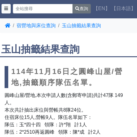
【EN】
【日本語】
查詢
宿營地與床位查詢
玉山抽籤結果查詢
玉山抽籤結果查詢
114年11月16日之圓峰山屋/營
地,抽籤順序隊伍名單。
圓峰山屋/營地,本次申請人數(含郵寄申請)共計47隊 149
人。
本次共計抽出床位與營帳共8隊24位。
住宿床位15人,營帳9人。隊伍名單如下：
隊伍：玉*四十四 領隊：許*翔 計1人
隊伍：2*2510再返圓峰 領隊：陳*成 計2人