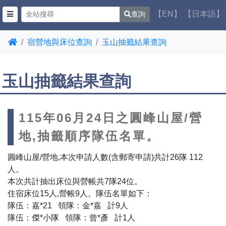
【EN】
【日本語】
查詢
宿營地與床位查詢
玉山抽籤結果查詢
玉山抽籤結果查詢
115年06月24日之圓峰山屋/營
地,抽籤順序隊伍名單。
圓峰山屋/營地,本次申請人數(含郵寄申請)共計26隊 112
人。
本次共計抽出床位與營帳共7隊24位。
住宿床位15人,營帳9人。隊伍名單如下：
隊伍：嘉*21 領隊：金*嘉 計9人
隊伍：傑*小隊 領隊：曾*彥 計1人