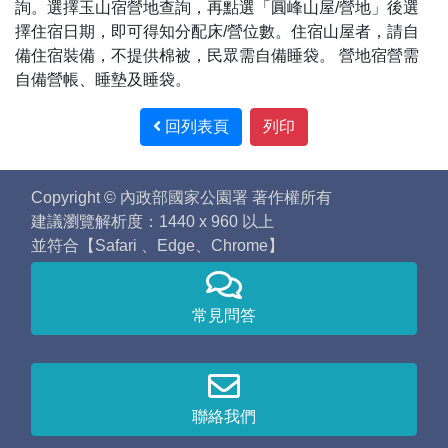
詢。選擇玉山宿營地查詢，再點選「圓峰山屋/營地」後選
擇住宿日期，即可得知分配床/營位數。住宿山屋者，請自
備住宿裝備，不提供棉被，民眾需自備睡袋。 營地宿營需
自備營帳、睡墊及睡袋。
回列表頁
列印
Copyright © 內政部國家公園署 著作權所有
建議瀏覽解析度：1440 x 960 以上
並符合【Safari 、Edge、Chrome】
常見問答
聯絡我們