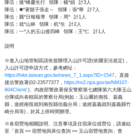
隊伍：後*峰慶生行 領隊：楊*娟 計3人
隊伍：✱*著鬍子張走～ 領隊：張*華 計7人
隊伍：圓*日報報導 領隊：周* 計1人
隊伍：就*山林 領隊：机*生 計2人
隊伍：一*人的玉山後四峰 領隊：王*仁 計1人
說明
※進入山地管制區請依規辦理入山許可證(依國安法規定)，
入山許可證申請方式，參考網址：
https://hike.taiwan.gov.tw/news_7_1.aspx?ID=1547
。直接
接洽警政署(02-23577377，
https://nv2.npa.gov.tw/NM107-
604Client
/
)、內政部警政署保安警察第七總隊第六大隊玉山
分隊或向各轄區的警察分局(例如：玉山屬於南投、嘉義
縣，途經南投就到南投縣信義分局；途經嘉義就到嘉義縣竹
崎分局等)，於其上班時間辦理。
※各宿營地相關說明、注意事項及住宿床位或營位，請連結
至「首頁 >> 宿營地與床位查詢 >> 玉山宿營地查詢」查