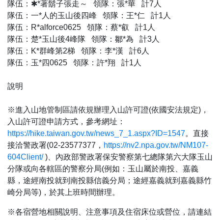
隊伍：✱*著鬍子張走～ 領隊：張*華 計7人
隊伍：一*人的玉山後四峰 領隊：王*仁 計1人
隊伍：R*alforce0625 領隊：蔡*叡 計1人
隊伍：楚*玉山後4峰隊 領隊：鄒*為 計3人
隊伍：K*群峰第2梯 領隊：李*漢 計6人
隊伍：玉*四0625 領隊：許*翔 計1人
說明
※進入山地管制區請依規辦理入山許可證(依國安法規定)，
入山許可證申請方式，參考網址：
https://hike.taiwan.gov.tw/news_7_1.aspx?ID=1547
。直接
接洽警政署(02-23577377，
https://nv2.npa.gov.tw/NM107-
604Client
/
)、內政部警政署保安警察第七總隊第六大隊玉山
分隊或向各轄區的警察分局(例如：玉山屬於南投、嘉義
縣，途經南投就到南投縣信義分局；途經嘉義就到嘉義縣竹
崎分局等)，於其上班時間辦理。
※各宿營地相關說明、注意事項及住宿床位或營位，請連結