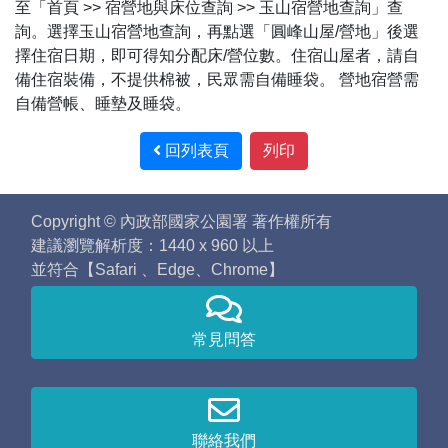
至「首頁 >> 宿營地與床位查詢 >> 玉山宿營地查詢」查
詢。選擇玉山宿營地查詢，再點選「圓峰山屋/營地」後選
擇住宿日期，即可得知分配床/營位數。住宿山屋者，請自
備住宿裝備，不提供棉被，民眾需自備睡袋。 營地宿營需
自備營帳、睡墊及睡袋。
回列表頁
列印
Copyright © 內政部國家公園署 著作權所有
建議瀏覽解析度：1440 x 960 以上
並符合【Safari 、Edge、Chrome】
常見問答
聯絡我們