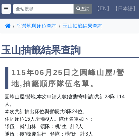
【EN】
【日本語】
查詢
宿營地與床位查詢
玉山抽籤結果查詢
玉山抽籤結果查詢
115年06月25日之圓峰山屋/營
地,抽籤順序隊伍名單。
圓峰山屋/營地,本次申請人數(含郵寄申請)共計28隊 114
人。
本次共計抽出床位與營帳共8隊24位。
住宿床位15人,營帳9人。隊伍名單如下：
隊伍：就*山林 領隊：机*生 計2人
隊伍：後*峰慶生行 領隊：楊*娟 計3人