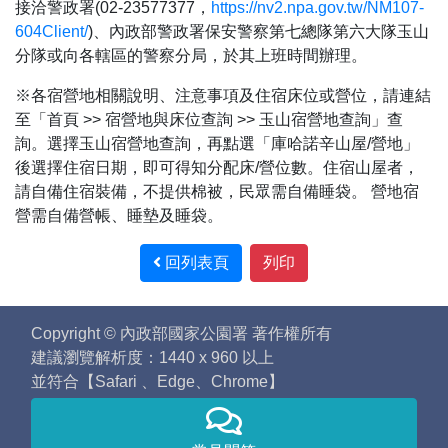
接洽警政署(02-23577377，
https://nv2.npa.gov.tw/NM107-
604Client/
)、內政部警政署保安警察第七總隊第六大隊玉山
分隊或向各轄區的警察分局，於其上班時間辦理。
※各宿營地相關說明、注意事項及住宿床位或營位，請連結
至「首頁 >> 宿營地與床位查詢 >> 玉山宿營地查詢」查
詢。選擇玉山宿營地查詢，再點選「庫哈諾辛山屋/營地」
後選擇住宿日期，即可得知分配床/營位數。住宿山屋者，
請自備住宿裝備，不提供棉被，民眾需自備睡袋。 營地宿
營需自備營帳、睡墊及睡袋。
回列表頁
列印
Copyright © 內政部國家公園署 著作權所有
建議瀏覽解析度：1440 x 960 以上
並符合【Safari 、Edge、Chrome】