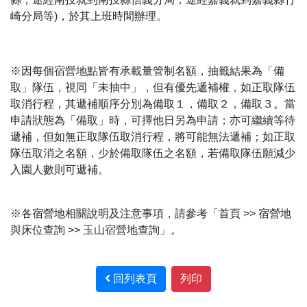
崎分局等)，於其上班時間辦理。
※因每個宿營地點皆有承載量管制名額，抽籤結果為「備
取」隊伍，視同「未抽中」，但有優先遞補權，如正取隊伍
取消行程，其遞補順序分別為備取１，備取２，備取３。當
申請狀態為「備取」時，可擇他日另為申請；亦可繼續等待
遞補，但如無正取隊伍取消行程，將可能無法遞補；如正取
隊伍取消之名額，少於備取隊伍之名額，若備取隊伍願減少
入園人數則可遞補。
※各宿營地相關說明及注意事項，請參考「首頁 >> 宿營地
與床位查詢 >> 玉山宿營地查詢」。
回列表頁
列印