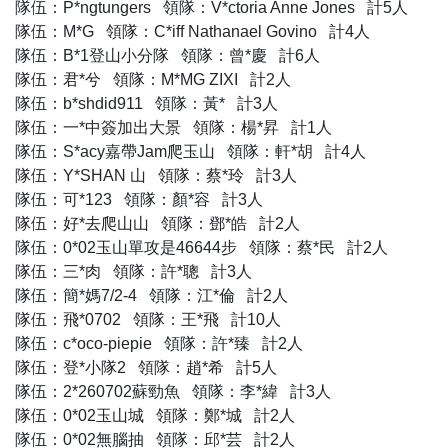
隊伍：P*ngtungers 領隊：V*ctoria Anne Jones 計5人
隊伍：M*G 領隊：C*iff Nathanael Govino 計4人
隊伍：B*1登山小分隊 領隊：曾*慶 計6人
隊伍：君*兮 領隊：M*MG ZIXI 計2人
隊伍：b*shdid911 領隊：黃* 計3人
隊伍：一*中簽加出大景 領隊：楊*昇 計1人
隊伍：S*acy嘉帶Jam爬玉山 領隊：軒*胡 計4人
隊伍：Y*SHAN 山 領隊：蔡*玲 計3人
隊伍：可*123 領隊：顏*容 計3人
隊伍：好*去爬山山 領隊：鄧*皓 計2人
隊伍：0*02玉山單攻是46644步 領隊：蔡*民 計2人
隊伍：三*肉 領隊：許*聰 計3人
隊伍：簡*媽7/2-4 領隊：江*倫 計2人
隊伍：飛*0702 領隊：王*飛 計10人
隊伍：c*oco-piepie 領隊：許*臻 計2人
隊伍：登*小隊2 領隊：趙*希 計5人
隊伍：2*260702蘇勁魚 領隊：李*緯 計3人
隊伍：0*02玉山城 領隊：鄭*城 計2人
隊伍：0*02無腦抽 領隊：邱*芸 計2人