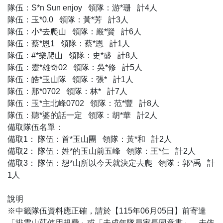
隊伍：S*n Sun enjoy 領隊：游*珊 計4人
隊伍：玉*0.0 領隊：黃*芳 計3人
隊伍：小*去爬山 領隊：嚴*賢 計6人
隊伍：蔡*恩1 領隊：蔡*恩 計1人
隊伍：#*樂爬山 領隊：史*盛 計8人
隊伍：靈*雄奇02 領隊：吳*修 計5人
隊伍：皓*玉山隊 領隊：張* 計1人
隊伍：那*0702 領隊：林* 計7人
隊伍：玉*主北峰0702 領隊：范*豐 計8人
隊伍：聽*婆的話一定 領隊：胡*華 計2人
備取隊伍名單：
備取1： 隊伍：首*玉山團 領隊：黃*和 計2人
備取2： 隊伍：姓*的玉山前五峰 領隊：王*仁 計2人
備取3： 隊伍：想*山所以今天就決定去爬 領隊：郭*禹 計
1人
說明
※中籤隊伍資料應正確，請於【115年06月05日】前寄達
「排雲山莊使用規費」或「未成年隊員家長同意書」。未依