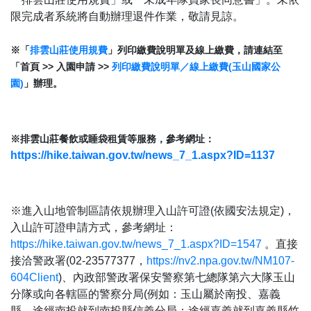
限完成者系統將自動辦理退件作業，敬請見諒。
※「
排雲山莊使用規費
」列印繳費說明單及線上繳費，請連結至
「首頁 >> 入園申請 >>
列印繳費說明單／線上繳費(玉山國家公
園)
」辦理。
※排雲山莊餐飲或睡袋租賃等服務，參考網址：
https://hike.taiwan.gov.tw/news_7_1.aspx?ID=1137
※進入山地管制區請依規辦理入山許可證(依國安法規定)，
入山許可證申請方式，參考網址：
https://hike.taiwan.gov.tw/news_7_1.aspx?ID=1547
。直接
接洽警政署(02-23577377，
https://nv2.npa.gov.tw/NM107-
604Client
)、內政部警政署保安警察第七總隊第六大隊玉山
分隊或向各轄區的警察分局(例如：玉山屬於南投、嘉義
縣，途經南投就到南投縣信義分局；途經嘉義就到嘉義縣竹