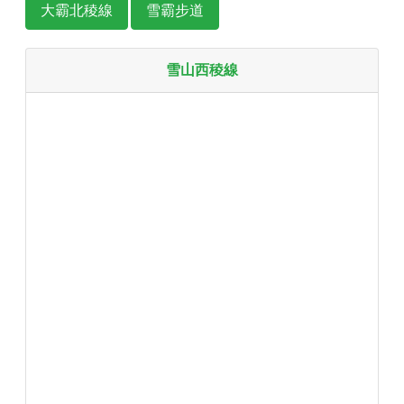
大霸北稜線
雪霸步道
雪山西稜線