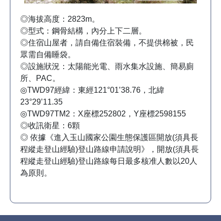
◎海拔高度：2823m。
◎型式：鋼骨結構，內分上下二層。
◎住宿山屋者，請自備住宿裝備，不提供棉被，民
眾需自備睡袋。
◎設施狀況：太陽能光電、雨水集水設施、簡易廁
所、PAC。
◎TWD97經緯：東經121°01’38.76，北緯
23°29’11.35
◎TWD97TM2：X座標252802，Y座標2598155
◎收訊衛星：6顆
◎ 依據《進入玉山國家公園生態保護區開放(須具長
程縱走登山經驗)登山路線申請說明》，開放(須具長
程縱走登山經驗)登山路線每日最多核准人數以20人
為原則。