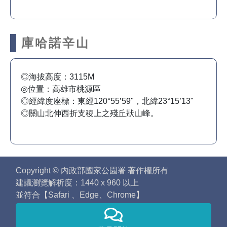
庫哈諾辛山
◎海拔高度：3115M
◎位置：高雄市桃源區
◎經緯度座標：東經120°55’59"，北緯23°15’13"
◎關山北伸西折支稜上之殘丘狀山峰。
Copyright © 內政部國家公園署 著作權所有
建議瀏覽解析度：1440 x 960 以上
並符合【Safari 、Edge、Chrome】