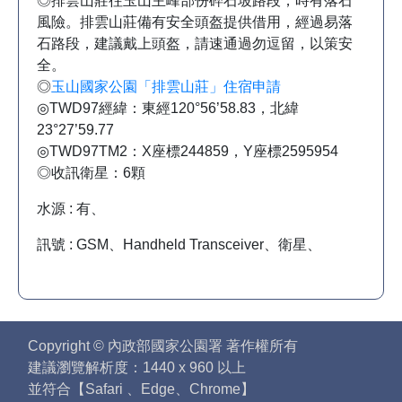
◎排雲山莊往玉山主峰部份碎石坡路段，時有落石
風險。排雲山莊備有安全頭盔提供借用，經過易落
石路段，建議戴上頭盔，請速通過勿逗留，以策安
全。
◎
玉山國家公園「排雲山莊」住宿申請
◎TWD97經緯：東經120°56’58.83，北緯
23°27’59.77
◎TWD97TM2：X座標244859，Y座標2595954
◎收訊衛星：6顆
水源 : 有、
訊號 : GSM、Handheld Transceiver、衛星、
Copyright © 內政部國家公園署 著作權所有
建議瀏覽解析度：1440 x 960 以上
並符合【Safari 、Edge、Chrome】