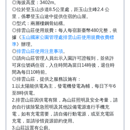
◎海拔高度：3402m。
◎位於登玉山步道8.5公里處，距玉山主峰2.4 公
里，係攀登玉山途中提供住宿的山屋。
◎型式：兩層樓鋼骨結構。
◎排雲山莊使用規費︰每人每宿新臺幣480元整，依
據《
玉山國家公園管理處排雲山莊使用規費收費標
準
》辦理。
◎
排雲山莊使用注意事項
。
◎請向山莊管理人員出示入園許可證報到，並依許
可床位號碼住宿，入住時間為當日14時後，退住時
間為每日10時前。
◎排雲山莊，提供之服務設施有：
1.以太陽能供電為主，發電機發電為輔，每日下午6
至8時供電。
2.排雲山莊因供電有限，為山莊照明及安全考量，請
勿自行拔除緊急照明及其他設備電源進行手機充
電，如有充電需要，請自備行動電源，或至充電區
充電，並請珍惜資源節約使用。
3.山莊設置有公廁。