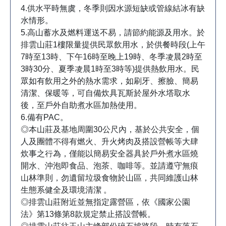
4.供水平時無虞，冬季則因水源短缺或管線結冰有缺
水情形。
5.高山蓄水及燃料運送不易，請節約能源及用水。於
排雲山莊1樓限量提供民眾飲用水，於供餐時段(上午
7時至13時、下午16時至晚上19時、冬季凌晨2時至
3時30分、夏季凌晨1時至3時等)提供熱飲用水。民
眾如有飲用之外的熱水需求，如刷牙、擦臉、簡易
清潔、保暖等，可自備炊具瓦斯於屋外水塔取水
後，至戶外自助煮水區加熱使用。
6.備有PAC。
◎本山莊及基地周圍30公尺內，基於公共安全，個
人及團體不得有燃火、升火烤肉及搭設營帳等大肆
炊事之行為，僅能以簡易安全器具於戶外煮水區燒
開水、沖泡即食品、泡茶、咖啡等。並請遵守無痕
山林準則，勿遺留垃圾食物於山區，共同維護山林
生態系健全及環境清潔 。
◎排雲山莊附近並無指定露營區，依《國家公園
法》第13條第8款規定禁止搭設營帳。