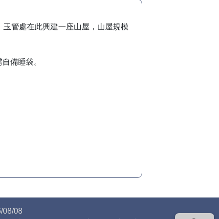
，玉管處在此興建一座山屋，山屋規模
需自備睡袋。
08/08