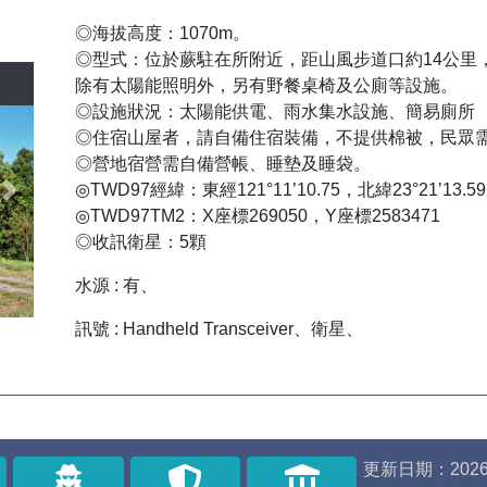
◎海拔高度：1070m。
◎型式：位於蕨駐在所附近，距山風步道口約14公里
除有太陽能照明外，另有野餐桌椅及公廁等設施。
◎設施狀況：太陽能供電、雨水集水設施、簡易廁所
◎住宿山屋者，請自備住宿裝備，不提供棉被，民眾
◎營地宿營需自備營帳、睡墊及睡袋。
◎TWD97經緯：東經121°11’10.75，北緯23°21’13.59
Next
◎TWD97TM2：X座標269050，Y座標2583471
◎收訊衛星：5顆
水源 : 有、
訊號 : Handheld Transceiver、衛星、
更新日期：2026/