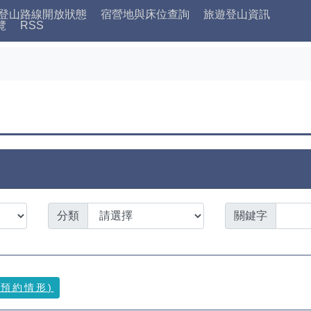
登山路線開放狀態
宿營地與床位查詢
旅遊登山資訊
覽
RSS
分類
關鍵字
隊預約情形)