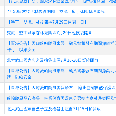
【訊息更新】墾丁國家森林遊樂區7月31日起恢復開園，檜谷
7月30日林後四林恢復開園，雙流、墾丁休園整理環境
【墾丁、雙流、林後四林7月29日休園一日】
雙流、墾丁國家森林遊樂區7月20日起恢復開園
【區域公告】因應薇帕颱風來襲，颱風警報發布期間撤銷插
許可，以維安全
北大武山國家步道及檜谷山屋7月18-20日暫停開放
【區域公告】因應薇帕颱風來襲，颱風警報發布期間撤銷九
請，以維安全。
【區域公告】因應薇帕颱風警報發布， 廢止雪霸自然保護
薇帕颱風發布海警，林業保育署屏東分署轄內森林遊樂區及
北大武山國家自然步道及檜谷山屋自7月15日起開放