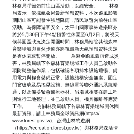
林務局呼籲勿前往山區活動，以維安全。 林務
局表示，依據氣象局最新預報資料，本次颱風影響
期間山區可能發生強烈降雨，請民眾暫勿前往山區
活動。為保障遊客安全，太平山國家森林遊樂區亦
將於5月30日下午4點預警性休園至6月2日，將視天
候與園區狀況決定開園時間，林務局轄管其他森林
育樂場域與自然步道亦將視最新天氣預報資料決定
是否休園或暫停開放。 為避免颱風豪雨造成災
害，林務局轄下各森林育樂場域工作人員已啟動各
項防颱整備作業，包括確認各項排水設施通暢、備
用電力與糧食儲備正常、設施結構安全無虞、固定
門窗玻璃及易搖晃設施、無線電等聯外通訊系統暢
通，以及備妥緊急醫療器材。另場域相關在建工程
則進行工地整理，並已啟動人員、機具撤離等應變
工作。 有關林務局轄下各森林育樂場域開休園
最新資訊，請上林務局全球資訊網(https://
www.forest.gov.tw)、台灣山林悠遊網
（https://recreation.forest.gov.tw）與林務局森活情