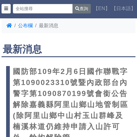
【EN】
【日本語】
查詢
公布欄
最新消息
最新消息
國防部109年2月6日國作聯戰字
第1090023310號暨內政部台內
警字第1090870199號會銜公告
解除嘉義縣阿里山鄉山地管制區
(除阿里山鄉中山村玉山群峰及
楠溪林道仍維持申請入山許可