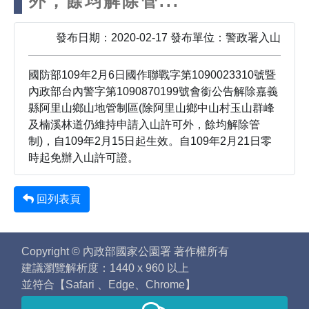
外，餘均解除管...
發布日期：2020-02-17 發布單位：警政署入山
國防部109年2月6日國作聯戰字第1090023310號暨
內政部台內警字第1090870199號會銜公告解除嘉義
縣阿里山鄉山地管制區(除阿里山鄉中山村玉山群峰
及楠溪林道仍維持申請入山許可外，餘均解除管
制)，自109年2月15日起生效。自109年2月21日零
時起免辦入山許可證。
回列表頁
Copyright © 內政部國家公園署 著作權所有
建議瀏覽解析度：1440 x 960 以上
並符合【Safari 、Edge、Chrome】