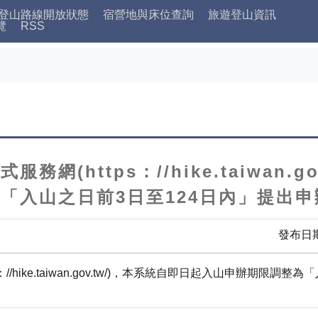
登山路線開放狀態
宿營地與床位查詢
旅遊登山資訊
覽
RSS
網(https：//hike.taiwan.g
入山之日前3日至124日內」提出申辦
發布日期
//hike.taiwan.gov.tw/)，本系統自即日起入山申辦期限調