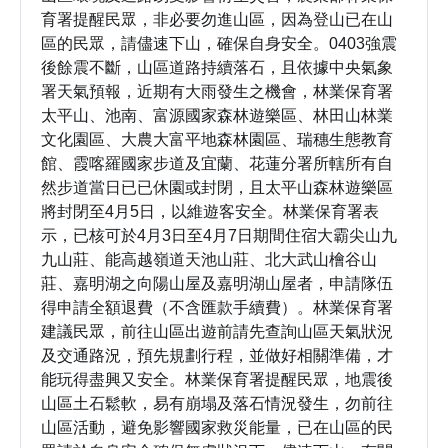
育署提醒民眾，非必要勿進山區，因為登山已在山
區的民眾，請儘速下山，確保自身安全。0403強震
後餘震不斷，山區道路持續落石，且依據中央氣象
署天氣預報，近期有大雨發生之機會，林業保育署
太平山、池南、富源國家森林遊樂區、林田山林業
文化園區、大農大富平地森林園區、瑞穗生態教育
館、霞喀羅國家步道及宜蘭、花蓮分署所轄所有自
然步道當日已已休園或封閉，且太平山森林遊樂區
將封閉至4月5日，以維遊客安全。林業保育署表
示，已核可於4月3日至4月7日期間住宿大霸尖山九
九山莊、能高越嶺道天池山莊、北大武山檜谷山
莊、嘉明湖之向陽山屋及嘉明湖山屋者，申請隊伍
得申請全額退費（不含匯款手續費）。林業保育署
建議民眾，前往山區出遊前請先查詢山區天氣狀況
及交通路況，預先規劃行程，並做好相關準備，才
能玩得盡興又安全。林業保育署提醒民眾，地震後
山區土石鬆軟，易有崩塌及落石情況發生，勿前往
山區活動，避免影響國家救災能量，已在山區的民