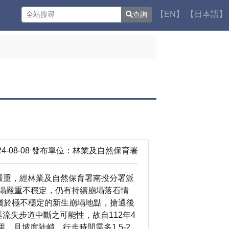
【EN】
【日本語】
查詢
4-08-08 發布單位：林業及自然保育署
嚴重，經林業及自然保育署南投分署派
邊坡崩塌嚴重不穩定，仍有持續崩塌落石情
坡屬於極不穩定的新生崩塌地點，搶通後
基流失步道中斷之可能性，故自112年4
里，且坡度陡峭，行走時間需多1.5-2