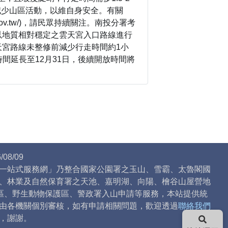
減少山區活動，以維自身安全。有關
gov.tw/)，請民眾持續關注。南投分署考
以地質相對穩定之雲天宮入口路線進行
天宮路線未整修前減少行走時間約1小
時間延長至12月31日，後續開放時間將
08/09
一站式服務網」乃整合國家公園署之玉山、雪霸、太魯閣國
、林業及自然保育署之天池、嘉明湖、向陽、檜谷山屋營地
)區、野生動物保護區、警政署入山申請等服務，本站提供統
由各機關個別審核，如有申請相關問題，歡迎透過
聯絡我們
，謝謝。