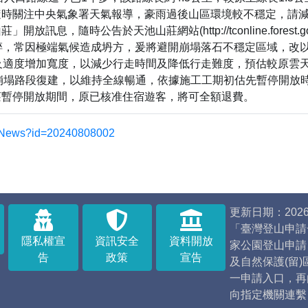
隨時關注中央氣象署天氣報導，豪雨過後山區環境較不穩定，請
息，隨時公告於天池山莊網站(http://tconline.forest.
破碎，常因極端氣候造成坍方，爰將避開崩塌落石不穩定區域，改
度及適度增加寬度，以減少行走時間及降低行走難度，預估較原雲
K易崩塌路段復建，以維持全線暢通，依據施工工期初估先暫停開放
莊暫停開放期間，原已核准住宿遊客，將可全額退費。
.tw/News?id=20240808002
更新日期：2026/
「臺灣登山申請
隱私權宣
資訊安全
資料開放
家公園登山申請
告
政策
宣告
及自然保護(留
一申請入口，再
向指定機關連繫