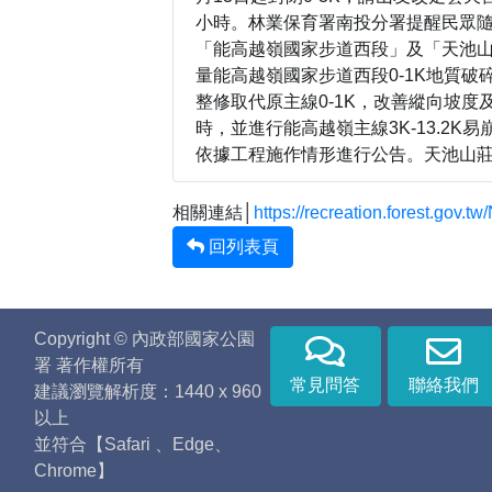
小時。林業保育署南投分署提醒民眾
「能高越嶺國家步道西段」及「天池山莊」開放訊
量能高越嶺國家步道西段0-1K地質
整修取代原主線0-1K，改善縱向坡
時，並進行能高越嶺主線3K-13.2
依據工程施作情形進行公告。天池山
相關連結│
https://recreation.forest.gov
回列表頁
Copyright © 內政部國家公園
署 著作權所有
常見問答
聯絡我們
建議瀏覽解析度：1440 x 960
以上
並符合【Safari 、Edge、
Chrome】