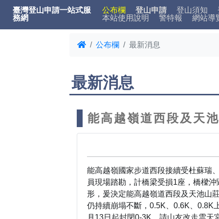
臺灣登山申請一站式服
公布欄
登山申請
登山須知
務網
本站使用說明
警特報
網站導
公布欄
最新消息
最新消息
能高越嶺道西段及天池
能高越嶺國家步道西段接續受杜蘇瑞、
員現場踏勘，計橋梁受損1座，橋樑沖毀1
形，爰決定能高越嶺道西段及天池山莊
仍持續崩塌不斷，0.5K、0.6K、
月13日起封閉0-3K，請山友改走雲天