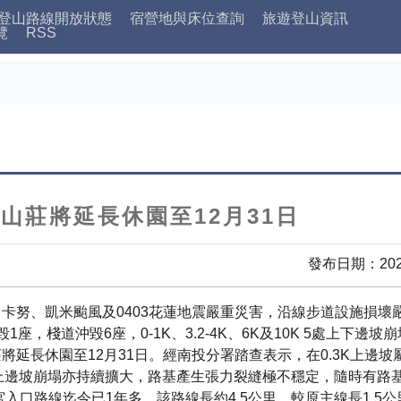
登山路線開放狀態
宿營地與床位查詢
旅遊登山資訊
覽
RSS
山莊將延長休園至12月31日
發布日期：202
卡努、凱米颱風及0403花蓮地震嚴重災害，沿線步道設施損壞
座，棧道沖毀6座，0-1K、3.2-4K、6K及10K 5處上下
將延長休園至12月31日。經南投分署踏查表示，在0.3K上邊
0.8K上邊坡崩塌亦持續擴大，路基產生張力裂縫極不穩定，隨時有路
宮入口路線迄今已1年多，該路線長約4.5公里，較原主線長1.5公