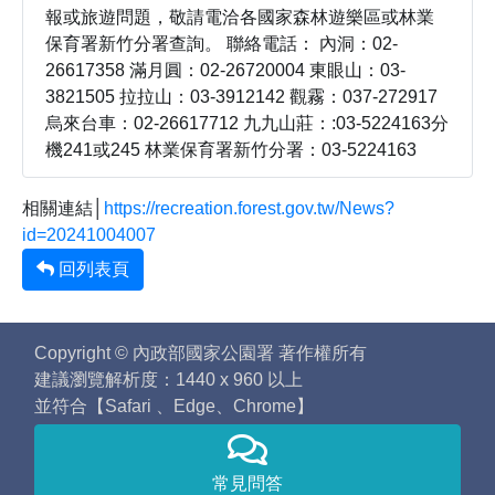
報或旅遊問題，敬請電洽各國家森林遊樂區或林業
保育署新竹分署查詢。 聯絡電話： 內洞：02-
26617358 滿月圓：02-26720004 東眼山：03-
3821505 拉拉山：03-3912142 觀霧：037-272917
烏來台車：02-26617712 九九山莊：:03-5224163分
機241或245 林業保育署新竹分署：03-5224163
相關連結│
https://recreation.forest.gov.tw/News?
id=20241004007
回列表頁
Copyright © 內政部國家公園署 著作權所有
建議瀏覽解析度：1440 x 960 以上
並符合【Safari 、Edge、Chrome】
常見問答