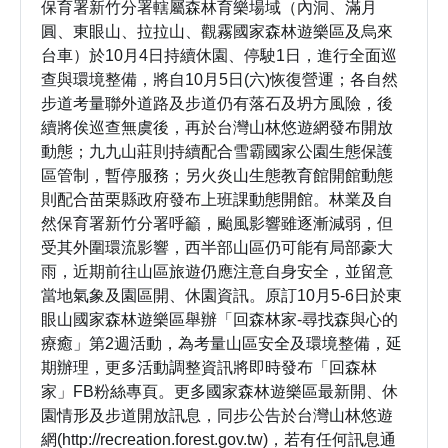
保育署新竹分署轄屬森林育樂場域（內洞、滿月
圓、東眼山、拉拉山、觀霧國家森林遊樂區及烏來
台車）於10月4日持續休園、停駛1日，進行全面巡
查與環境整備，將自10月5日(六)恢復營運；各自然
步道考量聯外道路及步道仍有落石及坍方風險，後
續將俟巡查無虞後，再於台灣山林悠遊網發布開放
動態；九九山莊則持續配合雪霸國家公園生態保護
區管制，暫停服務；另火炎山生態教育館開館動態
則配合苗栗縣政府發布上班課動態開館。林業及自
然保育署新竹分署呼籲，颱風影響雖逐漸減弱，但
受其外圍環流影響，西半部山區仍可能有局部豪大
雨，近期前往山區旅遊仍應注意自身安全，並留意
當地氣象及園區開、休園資訊。原訂10月5-6日於東
眼山國家森林遊樂區舉辦「回森林家-尋找森與心的
療癒」第2週活動，為考量山區安全及環境整備，延
期辦理，更多活動調整資訊將即時發布「回森林
家」FB粉絲專頁。更多國家森林遊樂區最新開、休
園情形及步道開放訊息，同步公告於台灣山林悠遊
網(http://recreation.forest.gov.tw)，若有任何訊息通