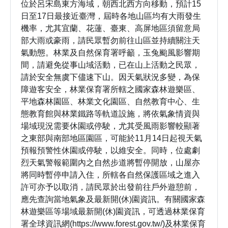
位於呂宋島東方海域，朝西北西方向移動，預計15
日至17日最接近臺灣，屆時各地山區均有大雨發生
機率，尤其宜蘭、花蓮、臺東、高屏地區須留意局
部大雨或豪雨，請民眾暫勿前往山區並持續關注天
氣動態。林業及自然保育署呼籲，玉兔颱風影響期
間，請避免從事山域活動，已在山上活動之民眾，
請於安全無虞下儘速下山。因天氣狀況多變，為保
障遊客安全，林業保育署所轄之國家森林遊樂區、
平地森林園區、林業文化園區、自然教育中心、生
態教育館與林業鐵路等軌道設施，將依氣象情資與
場域現況需要休園或停駛，尤其受風雨影響較顯著
之東部與南部地區園區，可能於11月14日起視天氣
預報預警性休園或停駛，以維安全。同時，位處劇
烈天氣警報範圍內之自然步道將暫停開放，山屋亦
將同時暫停申請入住，所轄各自然保護區域之進入
許可亦予以取消，請民眾於出發前往戶外遊憩前，
應先查詢當地氣象及最新開(休)園資訊。有關國家森
林遊樂區等場域最新開(休)園資訊，可透過林業保育
署全球資訊網(https://www.forest.gov.tw/)及林業保育