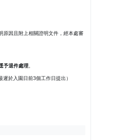
明原因且附上相關證明文件，經本處審
逕予退件處理
。
最遲於入園日前3個工作日提出）