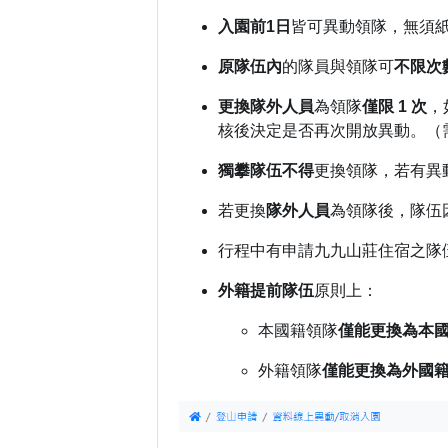
入園前1日
皆可異動領隊，無須
原隊伍內
的隊員與領隊可
不限次
更換隊外人員
為領隊
僅限 1 次
，
核後決定是否再次開放異動。（
獨攀隊伍不得
更換領隊，若有異
若更換
隊外人員
為領隊後，隊伍
行程中有申請九九山莊住宿之隊
外籍提前隊伍
原則上：
本國籍領隊
僅能更換為本
外籍領隊
僅能更換為外國