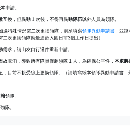
紙本申請。
數
互換，但異動 1 次後，不得再異動
隊伍以外
人員為領隊。
如遇特殊情況需二次更換領隊，則須填寫
領隊異動申請書
，並說
需二次更換領隊應最遲於入園日前3個工作日提出）
動需求，請山友自行退件重新申請。
因故取消，導致所有隊員僅剩領隊 1 人，為確保公平性，
本處將
伍，目前不接受線上更換領隊。（請填寫紙本領隊異動申請書，
國籍
領隊。
籍
領隊。