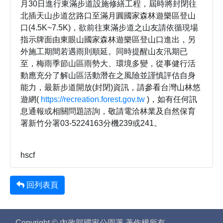
月30日進行東滿步道設施修繕工程，屆時將封閉往
北插天山步道岔路口至滿月圓國家森林遊樂區登山
口(4.5K~7.5K)，欲前往東滿步道之山友請依循現場
指示牌面由東眼山國家森林遊樂區登山口進出，另
外施工期間若遇雨則順延。同時提醒山友汛期已
至，梅雨季節山區雨勢大、環境多變，從事健行活
動應充分了解山區活動潛在之風險並謹慎評估自身
能力，最新步道開放(封閉)資訊，請參看台灣山林悠
遊網(
https://recreation.forest.gov.tw
)，如有任何訊
息通報或相關問題諮詢，敬請電洽林業及自然保育
署新竹分署03-5224163分機239或241。
hscf
回列表頁
Copyright © 內政部國家公園署 著作權所有