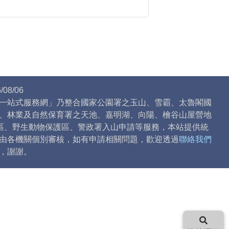
。
08/06
一站式服務網」乃整合國家公園署之玉山、雪霸、太魯閣國
、林業及自然保育署之天池、嘉明湖、向陽、檜谷山屋營地
)區、野生動物保護區、警政署入山申請等服務，本站提供統
由各機關個別審核，如有申請相關問題，歡迎透過
聯絡我們
，謝謝。