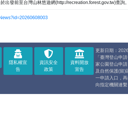
山林悠遊網(http://recreation.forest.gov.tw)查詢
.tw/News?id=20260608003
更新日期：2026/
「臺灣登山申請
隱私權宣
資訊安全
資料開放
家公園登山申請
告
政策
宣告
及自然保護(留
一申請入口，再
向指定機關連繫