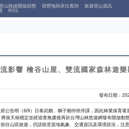
登山路線開放狀態
宿營地與床位查詢
旅遊登山資訊
覽
RSS
流影響 檜谷山屋、雙流國家森林遊樂
發布日期：202
府公告明（6/9）日泰武鄉、獅子鄉停班停課，因此林業保育署
。將俟天候穩定並經巡查無虞後再於台灣山林悠遊網發布開放動
，前往山區旅遊，仍請留意當地氣象、交通資訊及環境狀況，注