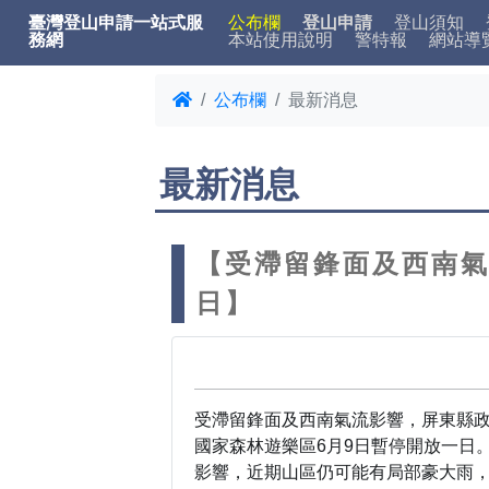
臺灣登山申請一站式服
公布欄
登山申請
登山須知
務網
本站使用說明
警特報
網站導
公布欄
最新消息
最新消息
【受滯留鋒面及西南氣
日】
受滯留鋒面及西南氣流影響，屏東縣政
國家森林遊樂區6月9日暫停開放一日
影響，近期山區仍可能有局部豪大雨