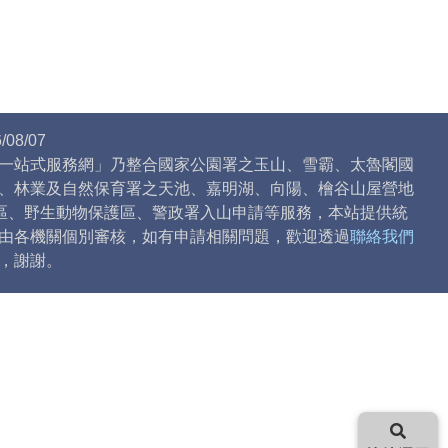
08/07
一站式服務網」乃整合國家公園署之玉山、雪霸、太魯閣國
、林業及自然保育署之天池、嘉明湖、向陽、檜谷山屋營地
)區、野生動物保護區、警政署入山申請等服務，本站提供統
由各機關個別審核，如有申請相關問題，歡迎透過
聯絡我們
，謝謝。