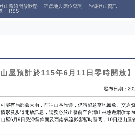
登山路線開放狀態
宿營地與床位查詢
旅遊登山資訊
覽
RSS
山屋預計於115年6月11日零時開放
發布日期：202
仍可能有局部豪大雨，前往山區旅遊，仍請留意當地氣象、交通
開放訊息，請務必於出發前至台灣山林悠遊網(http://recreatio
屋6月9日受滯留鋒面及西南氣流影響暫時關閉，10日經山屋管理