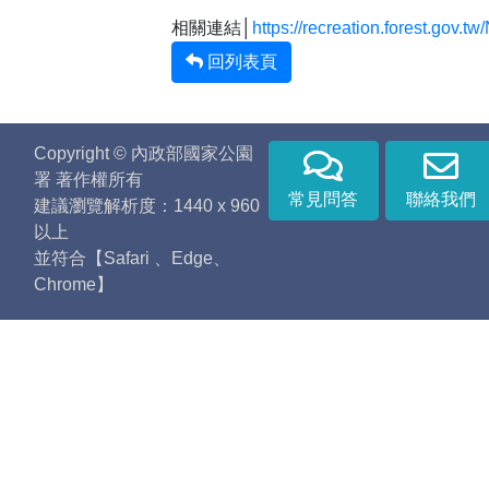
相關連結│
https://recreation.forest.gov
回列表頁
Copyright © 內政部國家公園
署 著作權所有
常見問答
聯絡我們
建議瀏覽解析度：1440 x 960
以上
並符合【Safari 、Edge、
Chrome】