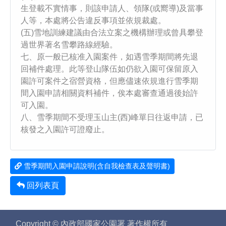
生登載不實情事，則該申請人、領隊(或嚮導)及當事
人等，本處將公告違反事項並依規裁處。
(五)雪地訓練建議由合法立案之機構辦理或曾具攀登
過世界著名雪攀路線經驗。
七、原一般已核准入園案件，如遇雪季期間將先退
回補件處理。此等登山隊伍如仍欲入園可保留原入
園許可案件之宿營資格，但應儘速依規進行雪季期
間入園申請相關資料補件，俟本處審查通過後始許
可入園。
八、雪季期間不受理玉山主(西)峰單日往返申請，已
核發之入園許可證廢止。
雪季期間入園申請說明(含自我檢查表及聲明書)
回列表頁
Copyright © 內政部國家公園署 著作權所有