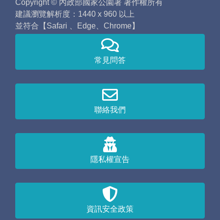
Copyright © 內政部國家公園署 著作權所有
建議瀏覽解析度：1440 x 960 以上
並符合【Safari 、Edge、Chrome】
常見問答
聯絡我們
隱私權宣告
資訊安全政策