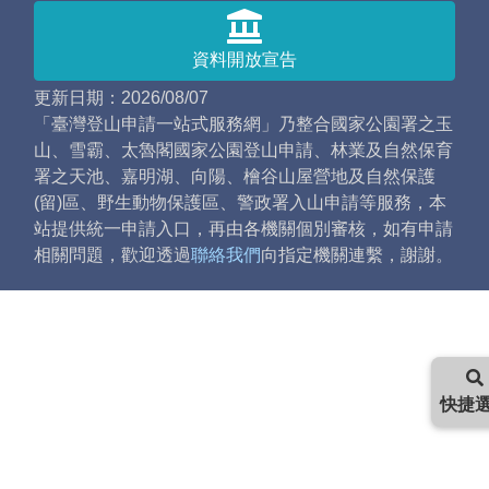
資料開放宣告
更新日期：2026/08/07
「臺灣登山申請一站式服務網」乃整合國家公園署之玉
山、雪霸、太魯閣國家公園登山申請、林業及自然保育
署之天池、嘉明湖、向陽、檜谷山屋營地及自然保護
(留)區、野生動物保護區、警政署入山申請等服務，本
站提供統一申請入口，再由各機關個別審核，如有申請
相關問題，歡迎透過
聯絡我們
向指定機關連繫，謝謝。
快捷