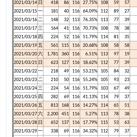
日
2021/03/14
418
86
116
27.75%
108
59
57
一
2021/03/15
181
40
116
64.09%
112
89
27
二
2021/03/16
148
32
113
76.35%
113
77
39
三
2021/03/17
164
41
116
70.73%
108
78
38
四
2021/03/18
224
52
116
51.79%
114
81
35
五
2021/03/19
561
115
116
20.68%
108
58
58
六
2021/03/20
1,781
360
116
6.51%
113
97
19
日
2021/03/21
623
127
116
18.62%
112
77
39
一
2021/03/22
218
49
116
53.21%
105
84
32
二
2021/03/23
210
50
116
55.24%
105
93
23
三
2021/03/24
224
54
116
51.79%
103
67
49
四
2021/03/25
282
69
116
41.13%
114
79
37
五
2021/03/26
813
168
116
14.27%
114
65
51
六
2021/03/27
2,200
451
116
5.27%
113
78
38
日
2021/03/28
652
137
116
17.79%
115
53
63
一
2021/03/29
338
69
116
34.32%
112
79
37