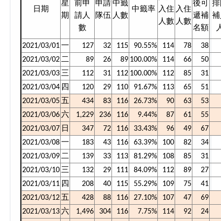
星
前申
申請
中籤
後可
排
日期
中籤率
入住
入住
期
請人
隊伍
人數
遞補
補
人數
人數
數
名額
一
2021/03/01
127
32
115
90.55%
114
78
38
二
2021/03/02
89
26
89
100.00%
114
66
50
三
2021/03/03
112
31
112
100.00%
112
85
31
四
2021/03/04
120
29
110
91.67%
113
65
51
五
2021/03/05
434
83
116
26.73%
90
63
53
六
2021/03/06
1,229
236
116
9.44%
87
61
55
日
2021/03/07
347
72
116
33.43%
96
49
67
一
2021/03/08
183
43
116
63.39%
100
82
34
二
2021/03/09
139
33
113
81.29%
108
85
31
三
2021/03/10
132
29
111
84.09%
112
89
27
四
2021/03/11
208
40
115
55.29%
109
75
41
五
2021/03/12
428
88
116
27.10%
107
47
69
六
2021/03/13
1,496
304
116
7.75%
114
92
24