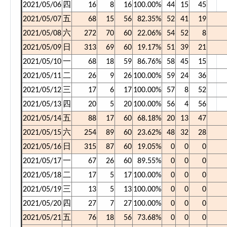
四
2021/05/06
16
8
16
100.00%
44
15
45
五
2021/05/07
68
15
56
82.35%
52
41
19
六
2021/05/08
272
70
60
22.06%
54
52
8
日
2021/05/09
313
69
60
19.17%
51
39
21
一
2021/05/10
68
18
59
86.76%
58
45
15
二
2021/05/11
26
9
26
100.00%
59
24
36
三
2021/05/12
17
6
17
100.00%
57
8
52
四
2021/05/13
20
5
20
100.00%
56
4
56
五
2021/05/14
88
17
60
68.18%
20
13
47
六
2021/05/15
254
89
60
23.62%
48
32
28
日
2021/05/16
315
87
60
19.05%
0
0
0
一
2021/05/17
67
26
60
89.55%
0
0
0
二
2021/05/18
17
5
17
100.00%
0
0
0
三
2021/05/19
13
5
13
100.00%
0
0
0
四
2021/05/20
27
7
27
100.00%
0
0
0
五
2021/05/21
76
18
56
73.68%
0
0
0