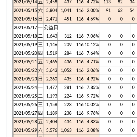
五
2021/05/14
2,458
437
116
4.72%
113
82
34
六
2021/05/15
5,804
1,041
116
2.00%
91
62
54
日
2021/05/16
2,471
451
116
4.69%
0
0
0
一
公益日
2021/05/17
二
2021/05/18
1,643
312
116
7.06%
0
0
0
三
2021/05/19
1,146
209
116
10.12%
0
0
0
四
2021/05/20
1,519
284
116
7.64%
0
0
0
五
2021/05/21
2,465
436
116
4.71%
0
0
0
六
2021/05/22
5,643
1,052
116
2.06%
0
0
0
日
2021/05/23
2,360
435
116
4.92%
0
0
0
一
2021/05/24
1,477
281
116
7.85%
0
0
0
二
2021/05/25
1,193
224
116
9.72%
0
0
0
三
2021/05/26
1,158
223
116
10.02%
0
0
0
四
2021/05/27
1,189
238
116
9.76%
0
0
0
五
2021/05/28
2,404
434
116
4.83%
0
0
0
六
2021/05/29
5,576
1,063
116
2.08%
0
0
0