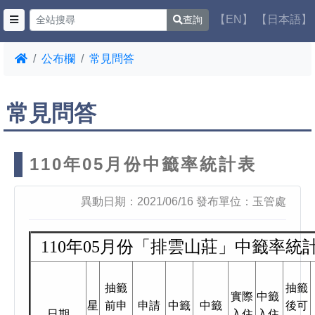
【EN】
【日本語】
查詢
公布欄
常見問答
常見問答
110年05月份中籤率統計表
異動日期：2021/06/16 發布單位：玉管處
110年05月份「排雲山莊」中籤率統
抽籤
抽籤
實際
中籤
星
前申
申請
中籤
中籤
後可
日期
入住
入住