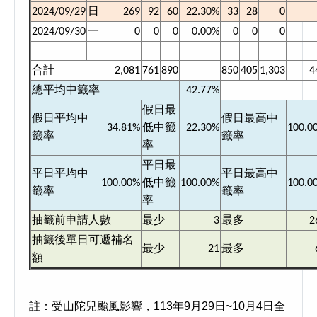
日
2024/09/29
269
92
60
22.30%
33
28
0
2024/09/30
一
0
0
0
0.00%
0
0
0
合計
2,081
761
890
850
405
1,303
4
總平均中籤率
42.77%
假日最
假日平均中
假日最高中
34.81%
低中籤
22.30%
100.0
籤率
籤率
率
平日最
平日平均中
平日最高中
100.00%
低中籤
100.00%
100.0
籤率
籤率
率
抽籤前申請人數
最少
3
最多
2
抽籤後單日可遞補名
最少
21
最多
額
註：受山陀兒颱風影響，113年9月29日~10月4日全