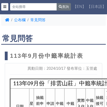
【EN】
【日本語】
查詢
公布欄
常見問答
常見問答
113年9月份中籤率統計表
異動日期：2024/10/17 發布單位：玉管處
113年09月份「排雲山莊」中籤率統
抽籤
抽籤
實際
中籤
星
前申
申請
中籤
中籤
後可
日期
入住
入住