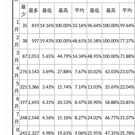
最
最多
最低
最高
平均
最低
最高
平均
少
1
35
819
14.16%
100.00%
33.16%
96.64%
100.00%
99.64%
月
2
38
597
19.43%
100.00%
48.61%
35.58%
100.00%
77.37%
月
3
87
2,053
5.65%
44.79%
14.34%
48.95%
100.00%
71.88%
月
4
276
3,143
3.69%
27.88%
7.67%
10.02%
42.03%
23.07%
月
5
325
3,386
3.43%
15.74%
7.19%
13.03%
35.69%
22.04%
月
6
197
2,693
4.31%
20.53%
8.47%
20.90%
58.88%
33.85%
月
7
248
2,544
4.56%
15.16%
8.27%
24.02%
46.77%
31.07%
月
8
245
2,327
4.98%
19.63%
9.06%
25.95%
47.35%
35.78%