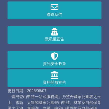
聯絡我們
隱私權宣告
資訊安全政策
資料開放宣告
更新日期：2026/08/07
「臺灣登山申請一站式服務網」乃整合國家公園署之玉
山、雪霸、太魯閣國家公園登山申請、林業及自然保育
署之天池、嘉明湖、向陽、檜谷山屋營地及自然保護