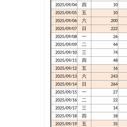
2025/09/04
四
10
五
2025/09/05
10
六
2025/09/06
200
日
2025/09/07
222
2025/09/08
一
26
2025/09/09
二
44
2025/09/10
三
74
2025/09/11
四
48
五
2025/09/12
16
六
2025/09/13
243
日
2025/09/14
264
2025/09/15
一
27
2025/09/16
二
22
2025/09/17
三
14
2025/09/18
四
18
五
2025/09/19
35