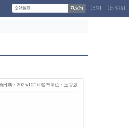
【EN】
【日本語】
查詢
動日期：2025/10/16 發布單位：玉管處