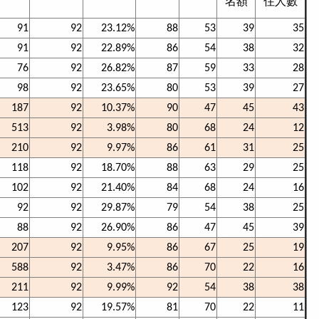
名額
住人數
91
92
23.12%
88
53
39
35
91
92
22.89%
86
54
38
32
76
92
26.82%
87
59
33
28
98
92
23.65%
80
53
39
27
187
92
10.37%
90
47
45
43
513
92
3.98%
80
68
24
12
210
92
9.97%
86
61
31
25
118
92
18.70%
88
63
29
25
102
92
21.40%
84
68
24
16
92
92
29.87%
79
54
38
25
88
92
26.90%
86
47
45
39
207
92
9.95%
86
67
25
19
588
92
3.47%
86
70
22
16
211
92
9.99%
92
54
38
38
123
92
19.57%
81
70
22
11