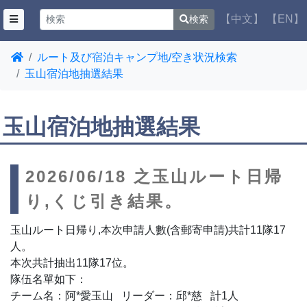
【中文】
【EN】
検索
ルート及び宿泊キャンプ地/空き状況検索
玉山宿泊地抽選結果
玉山宿泊地抽選結果
2026/06/18 之玉山ルート日帰
り,くじ引き結果。
玉山ルート日帰り,本次申請人數(含郵寄申請)共計11隊17
人。
本次共計抽出11隊17位。
隊伍名單如下：
チーム名：阿*愛玉山 リーダー：邱*慈 計1人