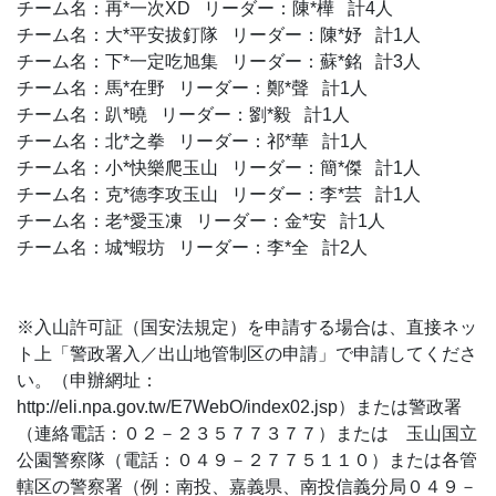
チーム名：再*一次XD リーダー：陳*樺 計4人
チーム名：大*平安拔釘隊 リーダー：陳*妤 計1人
チーム名：下*一定吃旭集 リーダー：蘇*銘 計3人
チーム名：馬*在野 リーダー：鄭*聲 計1人
チーム名：趴*曉 リーダー：劉*毅 計1人
チーム名：北*之拳 リーダー：祁*華 計1人
チーム名：小*快樂爬玉山 リーダー：簡*傑 計1人
チーム名：克*德李攻玉山 リーダー：李*芸 計1人
チーム名：老*愛玉凍 リーダー：金*安 計1人
チーム名：城*蝦坊 リーダー：李*全 計2人
※入山許可証（国安法規定）を申請する場合は、直接ネッ
ト上「警政署入／出山地管制区の申請」で申請してくださ
い。（申辦網址：
http://eli.npa.gov.tw/E7WebO/index02.jsp）または警政署
（連絡電話：０２－２３５７７３７７）または 玉山国立
公園警察隊（電話：０４９－２７７５１１０）または各管
轄区の警察署（例：南投、嘉義県、南投信義分局０４９－