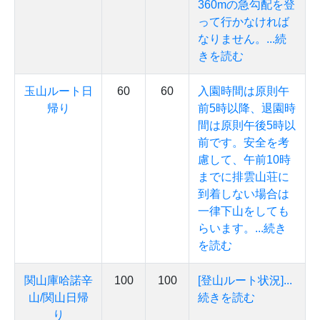
360mの急勾配を登
って行かなければ
なりません。...続
きを読む
玉山ルート日
60
60
入園時間は原則午
帰り
前5時以降、退園時
間は原則午後5時以
前です。安全を考
慮して、午前10時
までに排雲山荘に
到着しない場合は
一律下山をしても
らいます。...続き
を読む
関山庫哈諾辛
100
100
[登山ルート状況]...
山/関山日帰
続きを読む
り