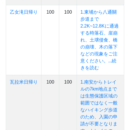
乙女滝日帰り
100
100
1.東埔から八通關
步道まで
2.2K~12.8Kに通過
する時落石、崖崩
れ、土壌侵食、橋
の崩壊、木の落下
などの現象をご注
意ください。...続
きを読む
瓦拉米日帰り
100
100
1.南安からトレイ
ルの7km地点まで
は生態保護区域の
範囲ではなく一般
なハイキング歩道
のため、入園の申
請が不要となりま