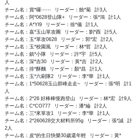
人
チーム名：賞*囉⋯⋯ リーダー：饒*菊 計3人
チーム名：阿*0628登山隊+ リーダー：張*鴻 計1人
チーム名：A*YI9 リーダー：徐*儀 計1人
チーム名：嘉*玉山單攻團 リーダー：劉*酉 計5人
チーム名：玉*單攻0628 リーダー：郭*宏 計2人
チーム名：玉*校園風 リーダー：林*哲 計2人
チーム名：鎮*小隊 リーダー：許*宇 計5人
チーム名：深*吉30 リーダー：黃*吉 計2人
チーム名：排*酥麵 リーダー：顏*昌 計1人
チーム名：玉*六刷隊2 リーダー：李*華 計1人
チーム名：1*50628玉山群峰走走~ リーダー：張*明 計1
人
チーム名：2*26 好棒棒慢跑登山 リーダー：林*宏 計9人
チーム名：C*CO777 リーダー：潘*綸 計2人
チーム名：三*來單攻1 リーダー：李*華 計1人
チーム名：2*260628交大材料所95g リーダー：張*誠 計
2人
チーム名：皮*的生日快樂30歲還年輕 リーダー：黃*