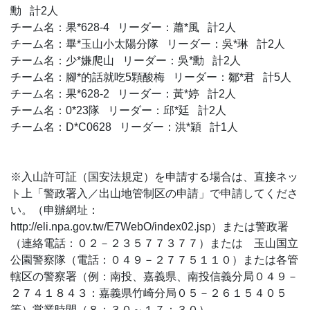
勳 計2人
チーム名：果*628-4 リーダー：蕭*風 計2人
チーム名：畢*玉山小太陽分隊 リーダー：吳*琳 計2人
チーム名：少*嫌爬山 リーダー：吳*勳 計2人
チーム名：腳*的話就吃5顆酸梅 リーダー：鄒*君 計5人
チーム名：果*628-2 リーダー：黃*婷 計2人
チーム名：0*23隊 リーダー：邱*廷 計2人
チーム名：D*C0628 リーダー：洪*穎 計1人
※入山許可証（国安法規定）を申請する場合は、直接ネッ
ト上「警政署入／出山地管制区の申請」で申請してくださ
い。（申辦網址：
http://eli.npa.gov.tw/E7WebO/index02.jsp）または警政署
（連絡電話：０２－２３５７７３７７）または 玉山国立
公園警察隊（電話：０４９－２７７５１１０）または各管
轄区の警察署（例：南投、嘉義県、南投信義分局０４９－
２７４１８４３：嘉義県竹崎分局０５－２６１５４０５
等）営業時間（８：３０～１７：３０）