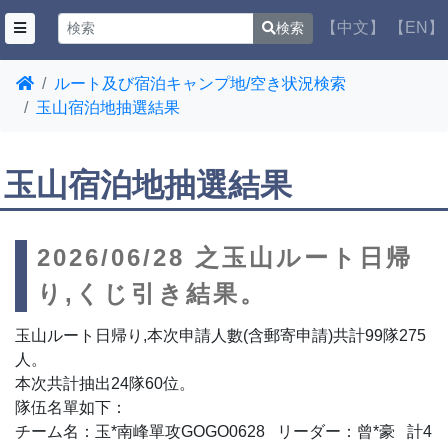
【中文】
【EN】
検索
ルート及び宿泊キャンプ地/空き状況検索
玉山宿泊地抽選結果
玉山宿泊地抽選結果
2026/06/28 之玉山ルート日帰
り,くじ引き結果。
玉山ルート日帰り,本次申請人數(含郵寄申請)共計99隊275
人。
本次共計抽出24隊60位。
隊伍名單如下：
チーム名：玉*南峰單攻GOGO0628 リーダー：曾*豪 計4