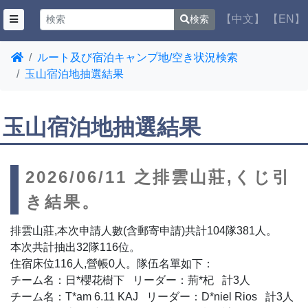
【中文】
【EN】
検索
ルート及び宿泊キャンプ地/空き状況検索
玉山宿泊地抽選結果
玉山宿泊地抽選結果
2026/06/11 之排雲山莊,くじ引
き結果。
排雲山莊,本次申請人數(含郵寄申請)共計104隊381人。
本次共計抽出32隊116位。
住宿床位116人,營帳0人。隊伍名單如下：
チーム名：日*櫻花樹下 リーダー：荊*杞 計3人
チーム名：T*am 6.11 KAJ リーダー：D*niel Rios 計3人