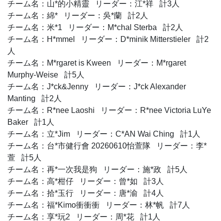
チーム名：山*的小精靈 リーダー：江*祥 計3人
チーム名：綿* リーダー：吳*蘭 計2人
チーム名：米*1 リーダー：M*chal Sterba 計2人
チーム名：H*mmel リーダー：D*minik Mitterstieler 計2
人
チーム名：M*rgaret is Kween リーダー：M*rgaret
Murphy-Weise 計5人
チーム名：J*ck&Jenny リーダー：J*ck Alexander
Manting 計2人
チーム名：R*nee Laoshi リーダー：R*nee Victoria LuYe
Baker 計1人
チーム名：立*Jim リーダー：C*AN Wai Ching 計1人
チーム名：台*市健行會 20260610怡萱隊 リーダー：李*
萱 計5人
チーム名：再*一次我是狗 リーダー：施*政 計5人
チーム名：高*柑仔 リーダー：曾*如 計3人
チーム名：拾*玉行 リーダー：唐*渝 計4人
チーム名：福*Kimo衝衝衝 リーダー：林*帆 計7人
チーム名：享*玩2 リーダー：周*花 計1人