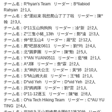
チーム名：R*hyan's Team リーダー：B*llabiod
Rahyan 計1人
チーム名：全*運結束 我想爬山了了了啦 リーダー：陳*
翰 計3人
チーム名：0*11玉山狗狗狗 リーダー：凃*新 計2人
チーム名：Z*三隻小豬_13th リーダー：鄭*遠 計3人
チーム名：伸*登玉山4 リーダー：羅*宏 計12人
チーム名：爬*吧朋友0611 リーダー：劉*均 計4人
チーム名：北*圓夢團 リーダー：陳*勳 計5人
チーム名：Y*AN YUAN0511 リーダー：藍*棟 計1人
チーム名：A*J隊 リーダー：詹*霖 計2人
チーム名：太*神的大公主 リーダー：黃*婷 計10人
チーム名：S*M山姆大叔 リーダー：王*輔 計1人
チーム名：D*vid Yeh リーダー：D*vid Yeh 計2人
チーム名：貝*媽媽隊 リーダー：劉*雲 計1人
チーム名：0*11-12逐玉 リーダー：陳*敏 計8人
チーム名：O*ra Tech Hiking Team リーダー：C*AU YU
TING 計4人
チーム名：巴*稜九玉山群峰爬走團6/11第20抽 リーダ