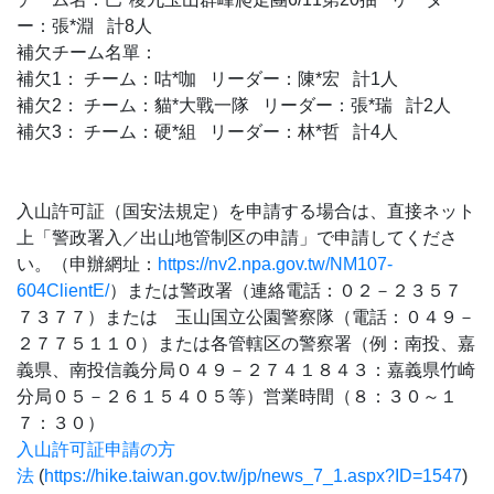
ー：張*淵 計8人
補欠チーム名單：
補欠1： チーム：咕*咖 リーダー：陳*宏 計1人
補欠2： チーム：貓*大戰一隊 リーダー：張*瑞 計2人
補欠3： チーム：硬*組 リーダー：林*哲 計4人
入山許可証（国安法規定）を申請する場合は、直接ネット
上「警政署入／出山地管制区の申請」で申請してくださ
い。（申辦網址：
https://nv2.npa.gov.tw/NM107-
604ClientE/
）または警政署（連絡電話：０２－２３５７
７３７７）または 玉山国立公園警察隊（電話：０４９－
２７７５１１０）または各管轄区の警察署（例：南投、嘉
義県、南投信義分局０４９－２７４１８４３：嘉義県竹崎
分局０５－２６１５４０５等）営業時間（８：３０～１
７：３０）
入山許可証申請の方
法
(
https://hike.taiwan.gov.tw/jp/news_7_1.aspx?ID=1547
)