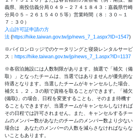
義県、南投信義分局０４９－２７４１８４３：嘉義県竹崎
分局０５－２６１５４０５等）営業時間（８：３０～１
７：３０）
入山許可証申請の方
法
(
https://hike.taiwan.gov.tw/jp/news_7_1.aspx?ID=1547
)
※パイロンロッジでのケータリングと寝袋レンタルサービ
ス：
https://hike.taiwan.gov.tw/jp/news_7_1.aspx?ID=1137
※各宿泊施設には人数制限があります。抽選で「補欠（備
取）」となったチームは、当選ではありませんが優先的な
待遇となります。当選したチームがキャンセルした場合、
補欠１，２，３の順で資格を取ることができます。「補欠
(備取)」の場合、日程を変更することも、そのまま待機す
ることもできますが、当選チームがキャンセルしなければ
その日程では許可されません。また、キャンセルするチー
ムのメンバー数があなたのチームのメンバー数より少ない
場合は あなたのメンバーの人数を減らさなければならな
いこともあります。