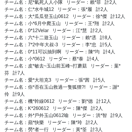
チーム名：尼*氣死人人小隊 リーダー：賴*菲 計2人
チーム名：仁*水牛城12 リーダー：張*履 計2人
チーム名：大*瓜瓜登玉山0612 リーダー：徐*傑 計12人
チーム名：小*6月中爬玉山 リーダー：王*翔 計2人
チーム名：0*12Velar リーダー：江*慧 計2人
チーム名：六*十二遊玉山 リーダー：賴*丞 計8人
チーム名：7*2中年大叔-3 リーダー：李*忠 計5人
チーム名：0*11可以抽到啊 リーダー：陳*均 計4人
チーム名：小*0612 リーダー：蔡*泰 計4人
チーム名：皮*敏去~玉山前五峰~打蘑菇 リーダー：葉*
芬 計7人
チーム名：愛*大坦克3 リーダー：張*茜 計5人
チーム名：你*否在玉山救過一隻狐狸?! リーダー：謝*
伶 計9人
チーム名：機*幹線0612 リーダー：劉*德 計12人
チーム名：K*260612 リーダー：陳*傑 計2人
チーム名：外*戶外玉山0612喻 リーダー：洪*智 計9人
チーム名：蘋*快樂 リーダー：陳*玲 計2人
チーム名：勞*者一行 リーダー：黃*筌 計3人