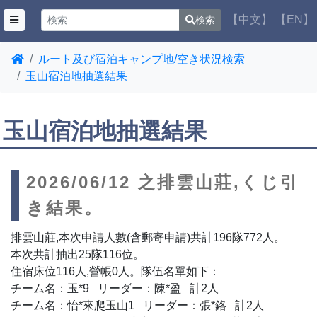
【中文】
【EN】
検索
ルート及び宿泊キャンプ地/空き状況検索
玉山宿泊地抽選結果
玉山宿泊地抽選結果
2026/06/12 之排雲山莊,くじ引
き結果。
排雲山莊,本次申請人數(含郵寄申請)共計196隊772人。
本次共計抽出25隊116位。
住宿床位116人,營帳0人。隊伍名單如下：
チーム名：玉*9 リーダー：陳*盈 計2人
チーム名：怡*來爬玉山1 リーダー：張*鉻 計2人