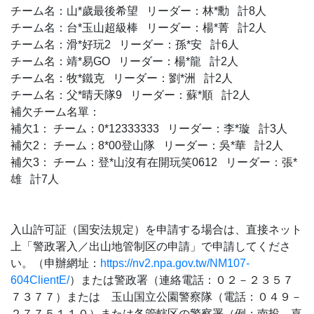
チーム名：山*歲最後希望 リーダー：林*勳 計8人
チーム名：台*玉山超級棒 リーダー：楊*菁 計2人
チーム名：滑*好玩2 リーダー：孫*安 計6人
チーム名：靖*易GO リーダー：楊*龍 計2人
チーム名：牧*鐵克 リーダー：劉*洲 計2人
チーム名：父*晴天隊9 リーダー：蘇*順 計2人
補欠チーム名單：
補欠1： チーム：0*12333333 リーダー：李*璇 計3人
補欠2： チーム：8*00登山隊 リーダー：吳*華 計2人
補欠3： チーム：登*山沒有在開玩笑0612 リーダー：張*
雄 計7人
入山許可証（国安法規定）を申請する場合は、直接ネット
上「警政署入／出山地管制区の申請」で申請してくださ
い。（申辦網址：
https://nv2.npa.gov.tw/NM107-
604ClientE/
）または警政署（連絡電話：０２－２３５７
７３７７）または 玉山国立公園警察隊（電話：０４９－
２７７５１１０）または各管轄区の警察署（例：南投、嘉