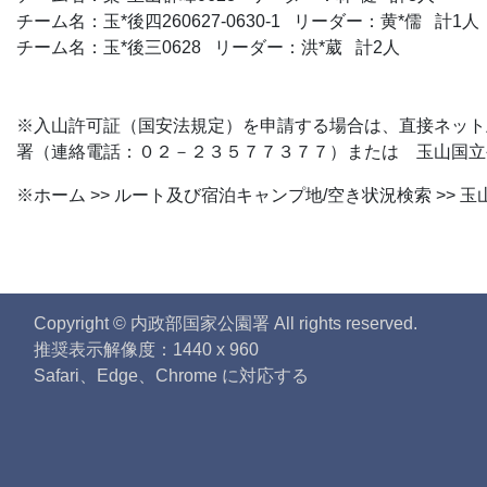
チーム名：玉*後四260627-0630-1 リーダー：黄*儒 計1人
チーム名：玉*後三0628 リーダー：洪*葳 計2人
※入山許可証（国安法規定）を申請する場合は、直接ネット
署（連絡電話：０２－２３５７７３７７）または 玉山国立
※ホーム >> ルート及び宿泊キャンプ地/空き状況検索 >> 
Copyright © 内政部国家公園署 All rights reserved.
推奨表示解像度：1440 x 960
Safari、Edge、Chrome に対応する