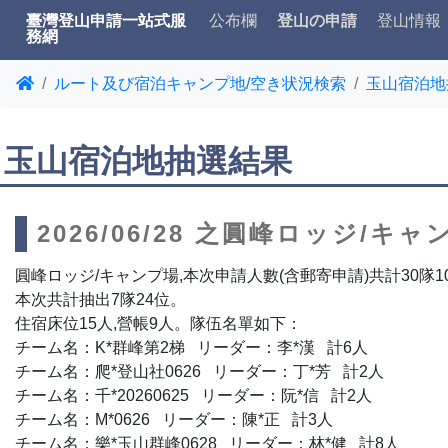
臺灣登山申請一站式服
公布欄
登山の申請
登山情報
務網
ルート及び宿泊キャンプ地/空き状況検索
玉山宿泊地
玉山宿泊地抽選結果
2026/06/28 之圓峰ロッジ/
圓峰ロッジ/キャンプ場,本次申請人數(含郵寄申請)共計30隊1
本次共計抽出7隊24位。
住宿床位15人,營帳9人。隊伍名單如下：
チーム名：K*群峰第2梯 リーダー：李*漢 計6人
チーム名：爬*登山社0626 リーダー：丁*芳 計2人
チーム名：千*20260625 リーダー：阮*信 計2人
チーム名：M*0626 リーダー：陳*正 計3人
チーム名：樂*玉山群峰0628 リーダー：林*健 計8人