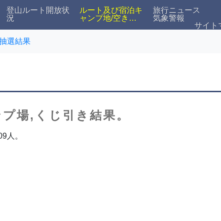
登山ルート開放状
ルート及び宿泊キ
旅行ニュース
況
ャンプ地/空き状
気象警報
サイト
況検索
抽選結果
キャンプ場,くじ引き結果。
09人。