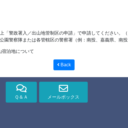
上「警政署入／出山地管制区の申請」で申請してください。（
公園警察隊または各管轄区の警察署（例：南投、嘉義県、南投
玉山宿泊地について
Back
Ｑ＆Ａ
メールボックス