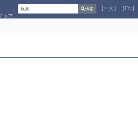
【中文】
【EN】
検索
マップ