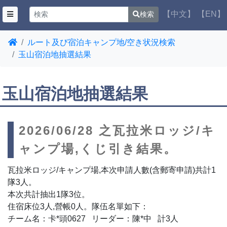
【中文】
【EN】
検索
ルート及び宿泊キャンプ地/空き状況検索
玉山宿泊地抽選結果
玉山宿泊地抽選結果
2026/06/28 之瓦拉米ロッジ/キ
ャンプ場,くじ引き結果。
瓦拉米ロッジ/キャンプ場,本次申請人數(含郵寄申請)共計1
隊3人。
本次共計抽出1隊3位。
住宿床位3人,營帳0人。隊伍名單如下：
チーム名：卡*頭0627 リーダー：陳*中 計3人