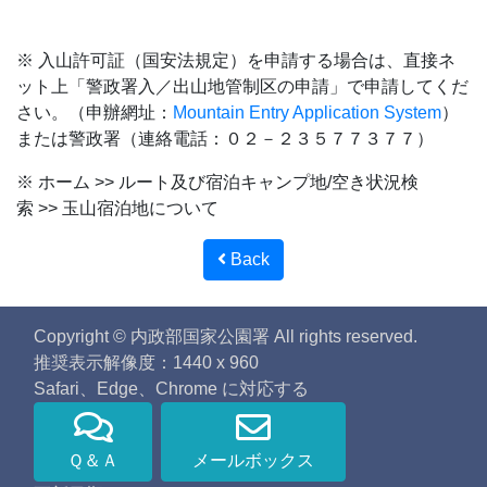
※ 入山許可証（国安法規定）を申請する場合は、直接ネ
ット上「警政署入／出山地管制区の申請」で申請してくだ
さい。（申辦網址：
Mountain Entry Application System
）
または警政署（連絡電話：０２－２３５７７３７７）
※ ホーム >> ルート及び宿泊キャンプ地/空き状況検
索 >> 玉山宿泊地について
Back
Copyright © 内政部国家公園署 All rights reserved.
推奨表示解像度：1440 x 960
Safari、Edge、Chrome に対応する
Ｑ＆Ａ
メールボックス