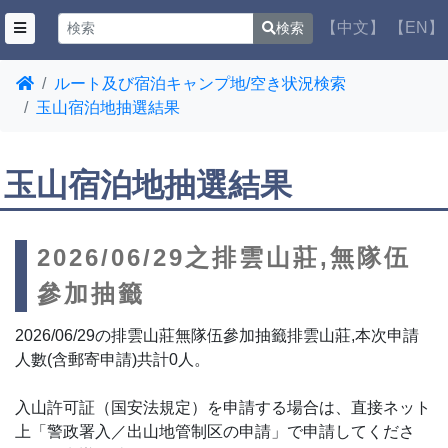
【中文】
【EN】
検索
ルート及び宿泊キャンプ地/空き状況検索
玉山宿泊地抽選結果
玉山宿泊地抽選結果
2026/06/29之排雲山莊,無隊伍
參加抽籤
2026/06/29の排雲山莊無隊伍參加抽籤排雲山莊,本次申請
人數(含郵寄申請)共計0人。
入山許可証（国安法規定）を申請する場合は、直接ネット
上「警政署入／出山地管制区の申請」で申請してくださ