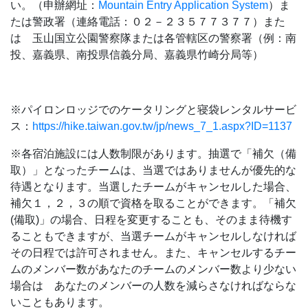
い。（申辦網址：
Mountain Entry Application System
）ま
たは警政署（連絡電話：０２－２３５７７３７７）また
は 玉山国立公園警察隊または各管轄区の警察署（例：南
投、嘉義県、南投県信義分局、嘉義県竹崎分局等）
※パイロンロッジでのケータリングと寝袋レンタルサービ
ス：
https://hike.taiwan.gov.tw/jp/news_7_1.aspx?ID=1137
※各宿泊施設には人数制限があります。抽選で「補欠（備
取）」となったチームは、当選ではありませんが優先的な
待遇となります。当選したチームがキャンセルした場合、
補欠１，２，３の順で資格を取ることができます。「補欠
(備取)」の場合、日程を変更することも、そのまま待機す
ることもできますが、当選チームがキャンセルしなければ
その日程では許可されません。また、キャンセルするチー
ムのメンバー数があなたのチームのメンバー数より少ない
場合は あなたのメンバーの人数を減らさなければならな
いこともあります。