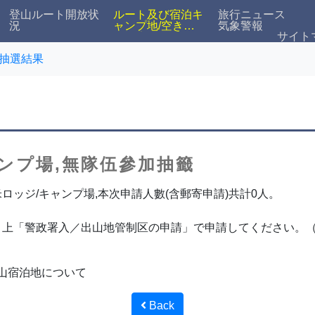
登山ルート開放状
ルート及び宿泊キ
旅行ニュース
況
ャンプ地/空き状
気象警報
サイト
況検索
抽選結果
キャンプ場,無隊伍參加抽籤
拉米ロッジ/キャンプ場,本次申請人數(含郵寄申請)共計0人。
ト上「警政署入／出山地管制区の申請」で申請してください。
 玉山宿泊地について
Back