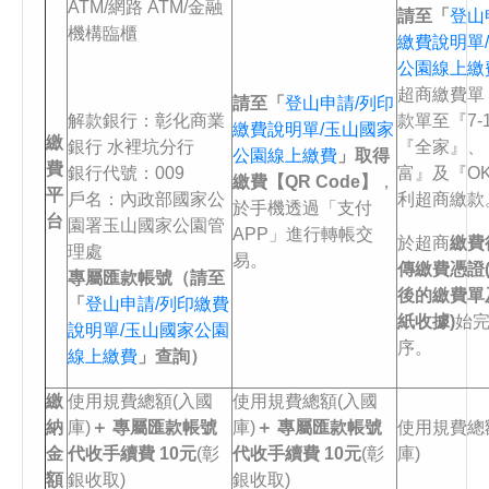
ATM/網路 ATM/金融
請至「
登山
機構臨櫃
繳費說明單
公園線上繳
超商繳費單
請至「
登山申請/列印
解款銀行：彰化商業
款單⾄『7-
繳費說明單/玉山國家
繳
銀行 水裡坑分行
『全家』、
公園線上繳費
」取得
費
銀行代號：009
富』及『O
繳費【QR Code】
，
平
戶名：內政部國家公
利超商繳款
於手機透過「支付
台
園署玉山國家公園管
APP」進行轉帳交
於超商
繳費
理處
易。
傳繳費憑證
專屬匯款帳號（請至
後的繳費單
「
登山申請/列印繳費
紙收據)
始
說明單/玉山國家公園
序。
線上繳費
」查詢）
繳
使用規費總額(入國
使用規費總額(入國
納
庫)
＋ 專屬匯款帳號
庫)
＋ 專屬匯款帳號
使用規費總
金
代收手續費 10元
(彰
代收手續費 10元
(彰
庫)
額
銀收取)
銀收取)