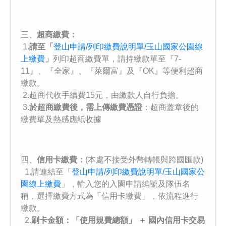
三、
超商繳費：
1.
請至「
登山申請/列印繳費說明單/玉山國家公園線
上繳費
」
列印超商繳費單，請持繳款單⾄『7-
11』、『全家』、『萊爾富』及『OK』等便利超商
繳款。
2.超商代收手續費15元，由繳款人自行負擔。
3.
於超商繳費後，需上傳繳費憑證
：超商蓋章後的
繳費單及熱感應紙收據
四、
信用卡繳費：
(本處不接受外幣轉帳與跨國匯款)
1.請連結至「
登山申請/列印繳費說明單/玉山國家公
園線上繳費
」，輸入您的入園申請編號及隊伍名
稱，選擇繳費方式為「信用卡繳費」，依流程進行
繳款。
2.
刷卡金額：「使用規費總額」 ＋ 國內信用卡交易