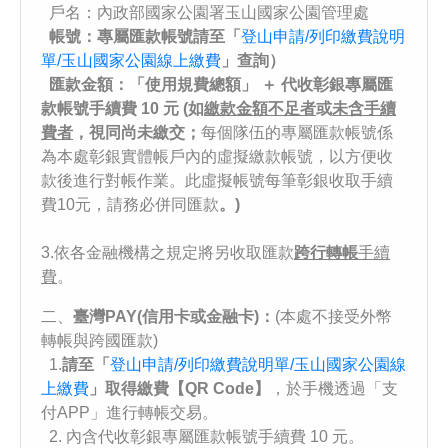
戶名：內政部國家公園署玉山國家公園管理處
帳號：專屬匯款帳號請至「
登山申請/列印繳費說明
單/玉山國家公園線上繳費
」查詢）
匯款金額：「使用規費總額」 ＋ 代收彰銀專屬匯
款帳號手續費 10 元 (如
繳款金額不足者
或
未含手續
費者
，視同尚未繳交；
每個隊伍的專屬匯款帳號係
為本處彰銀實體帳戶內的虛擬繳款帳號，以方便收
款後進行對帳作業。此虛擬帳號每筆彰銀收取手續
費10元，請務必併同匯款
。)
3.依各金融機構之規定將另收取匯款
跨行轉帳
手續
費
。
二、
臺灣PAY(信用卡或金融卡)：
(本處不接受外幣
轉帳與跨國匯款)
1.
請至「
登山申請/列印繳費說明單/玉山國家公園線
上繳費
」取得繳費【QR Code】
，於手機透過「支
付APP」進行轉帳交易。
2. 內含代收彰銀專屬匯款帳號手續費 10 元。