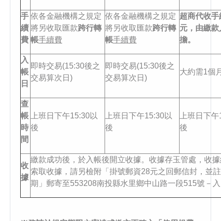
手
依各金融機構之規定
依各金融機構之規定
超商代收手
續
將另收取匯款
跨行轉
將另收取匯款
跨行轉
元，由繳款
費
帳
手續費
帳
手續費
擔。
入
即時交易(15:30後之
即時交易(15:30後之
帳
大約需1個
交易算次日)
交易算次日)
日
查
帳
上班日下午15:30以
上班日下午15:30以
上班日下午1
時
後
後
後
間
繳款成功後，於入帳後開立收據。收據存玉管處，收據編
收
索取收據，請另檢附「掛號郵資28元之回郵信封，並
據
期」郵寄至553208南投縣水里鄉中山路一段515號