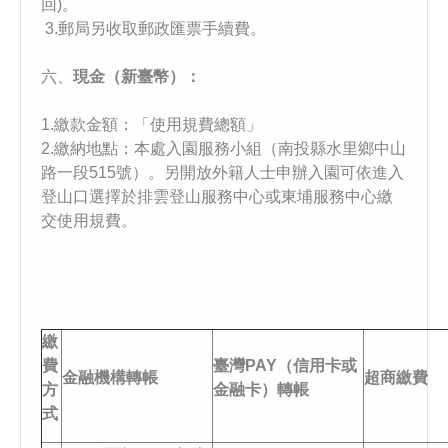
回)。
3.郵局另收取郵政匯票手續費。
六、
現金（新臺幣）：
1.繳款金額：「使用規費總額」
2.繳納地點：本處入園服務小組（南投縣水里鄉中山
路一段515號）。另開放外籍人士申辦入園可依進入
登山口選擇於排雲登山服務中心或東埔服務中心繳
交使用規費。
繳
費
臺灣PAY（信用卡或
金融機構轉帳
超商繳費
方
金融卡）轉帳
式