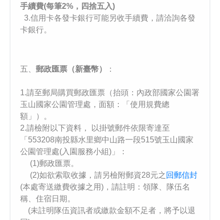
手續費(每筆2%，四捨五入)
3.信用卡各發卡銀行可能另收手續費，請洽詢各發
卡銀行。
五、
郵政匯票（新臺幣）
：
1.請至郵局購買郵政匯票（抬頭：內政部國家公園署
玉山國家公園管理處，面額：「使用規費總
額」）。
2.請檢附以下資料， 以掛號郵件依限寄達至
「553208南投縣水里鄉中山路一段515號玉山國家
公園管理處(入園服務小組)」：
(1)郵政匯票。
(2)如欲索取收據，請另檢附郵資28元之
回郵信封
(本處寄送繳費收據之用)，請註明：領隊、隊伍名
稱、住宿日期。
(未註明隊伍資訊者或繳款金額不足者，將予以退