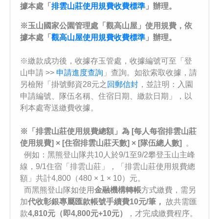
據本處「
排雲山莊使用規費收費標準
」辦理。
※玉山國家公園管理處「觀高山屋」使用規費，依
據本處「
觀高山屋使用規費收費標準
」辦理。
※繳款成功後，收據存玉管處，收據編號可至「登
山申請 >>
申請進度查詢
」查詢。如欲索取收據，請
另檢附「掛號郵資28元之
回郵信封
，並註明：入園
申請編號、隊伍名稱、住宿日期、繳款日期」，以
利本處寄送繳費收據。
※
「排雲山莊使用規費總額」為 [每人每宿排雲山莊
使用規費] × [住宿排雲山莊天數] × [隊伍總人數]
。
例如：黑熊登山隊共10人於9/1至9/2攀登玉山主峰
線，9/1住宿「排雲山莊」，「排雲山莊使用規費總
額」共計4,800（480 × 1 × 10）元。
而黑熊登山隊如使用
金融機構轉帳
方式繳費，需另
加
代收彰銀專屬匯款帳號手續費10元/筆，
故共需匯
款
4,810
元（即4,800元+10元）
，才完成繳費程序。